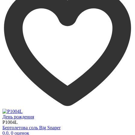
День рождения
P1004L
Бертолетова соль Big Snaper
0.0
,
0
оценок