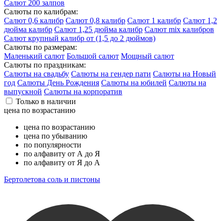
Салют 200 залпов
Салюты по калибрам:
Салют 0,6 калибр
Салют 0,8 калибр
Салют 1 калибр
Салют 1,2
дюйма калибр
Салют 1,25 дюйма калибр
Салют mix калибров
Салют крупный калибр от (1,5 до 2 дюймов)
Салюты по размерам:
Маленький салют
Большой салют
Мощный салют
Салюты по праздникам:
Салюты на свадьбу
Салюты на гендер пати
Салюты на Новый
год
Салюты День Рождения
Салюты на юбилей
Салюты на
выпускной
Салюты на корпоратив
Только в наличии
цена по возрастанию
цена по возрастанию
цена по убыванию
по популярности
по алфавиту от А до Я
по алфавиту от Я до А
Бертолетова соль и пистоны