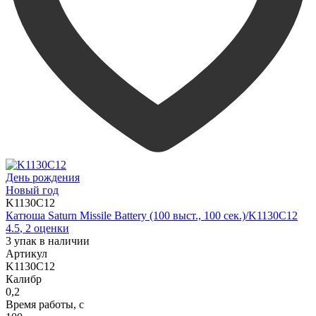
День рождения
Новый год
K1130C12
Катюша Saturn Missile Battery (100 выст., 100 сек.)/K1130C12
4.5
,
2
оценки
3
упак в наличии
Артикул
K1130C12
Калибр
0,2
Время работы, с