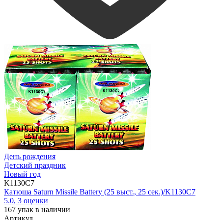
День рождения
Детский праздник
Новый год
K1130C7
Катюша Saturn Missile Battery (25 выст., 25 сек.)/K1130C7
5.0
,
3
оценки
167
упак в наличии
Артикул