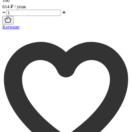
100
614 ₽
/ упак
Катюши