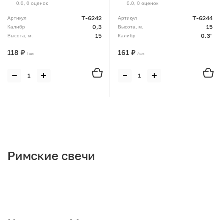
0.0
,
0
оценок
0.0
,
0
оценок
T-6242
T-6244
Артикул
Артикул
0,3
15
Калибр
Высота, м.
15
0.3"
Высота, м.
Калибр
118 ₽
161 ₽
/ шт.
/ шт.
Римские свечи