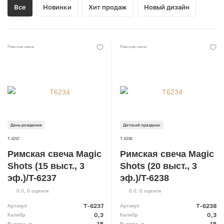
Все
Новинки
Хит продаж
Новый дизайн
Римские свечи
Римские свечи
День рождения
Детский праздник
T-6237
T-6238
Римская свеча Magic
Римская свеча Magic
Shots (15 выст., 3
Shots (20 выст., 3
эф.)/T-6237
эф.)/T-6238
0.0
,
0
оценок
0.0
,
0
оценок
T-6237
T-6238
Артикул
Артикул
0,3
0,3
Калибр
Калибр
15
15
Высота, м.
Высота, м.