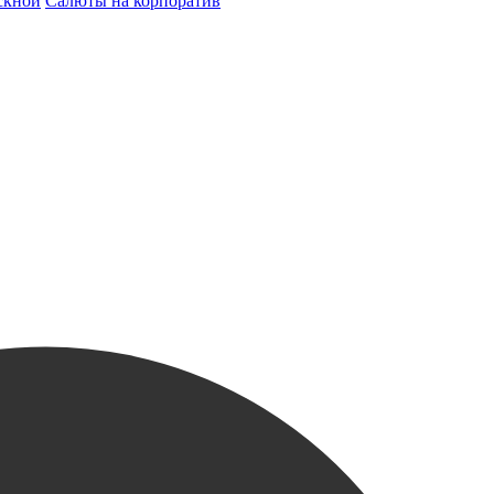
скной
Салюты на корпоратив