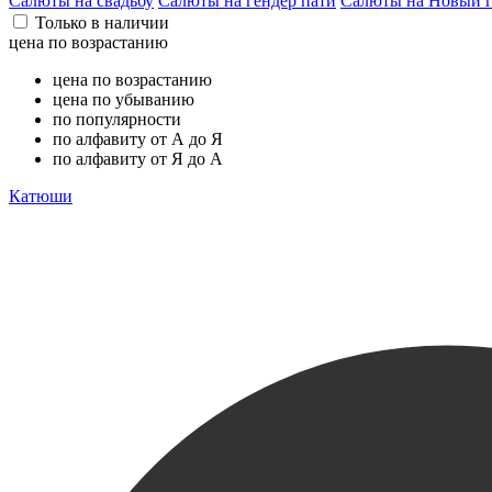
Салюты на свадьбу
Салюты на гендер пати
Салюты на Новый 
Только в наличии
цена по возрастанию
цена по возрастанию
цена по убыванию
по популярности
по алфавиту от А до Я
по алфавиту от Я до А
Катюши