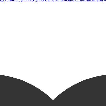
год
Салюты День Рождения
Салюты на юбилей
Салюты на выпу