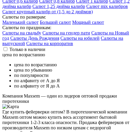
Салют 0,6 калибр
Салют 0,8 калибр
Салют 1 калибр
Салют 1,2
дюйма калибр
Салют 1,25 дюйма калибр
Салют mix калибров
Салют крупный калибр от (1,5 до 2 дюймов)
Салюты по размерам:
Маленький салют
Большой салют
Мощный салют
Салюты по праздникам:
Салюты на свадьбу
Салюты на гендер пати
Салюты на Новый
год
Салюты День Рождения
Салюты на юбилей
Салюты на
выпускной
Салюты на корпоратив
Только в наличии
цена по возрастанию
цена по возрастанию
цена по убыванию
по популярности
по алфавиту от А до Я
по алфавиту от Я до А
Компания
Maxsem
— один из лидеров оптовой продажи
пиротехники
Где купить фейерверки оптом? В пиротехнической компании
Maxsem оптом можно купить весь ассортимент бытовой
пиротехники 1-2-3 класса опасности. Продажа фейерверков от
производителя Maxsem по низким ценам с недорогой