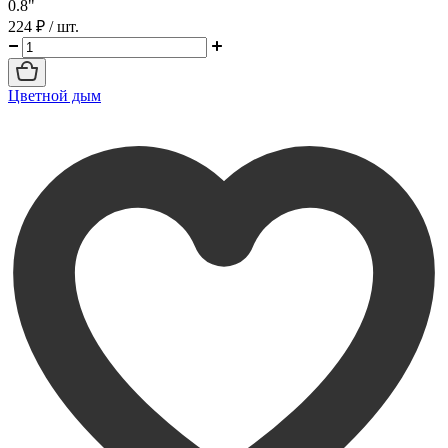
0.8"
224 ₽
/ шт.
Цветной дым