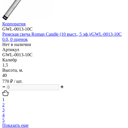
Корпоратив
GWL-0013-10C
Римская свеча Roman Candle (10 выст., 5 эф.)/GWL-0013-10C
0.0
,
0
оценок
Нет в наличии
Артикул
GWL-0013-10C
Калибр
1,5
Высота, м.
40
770 ₽
/ шт.
1
2
3
4
5
Показать еще