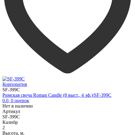
Корпоратив
SF-399C
Римская свеча Roman Candle (8 выст., 4 эф.)/SF-399C
0.0
,
0
оценок
Нет в наличии
Артикул
SF-399C
Калибр
2
Высота, м.