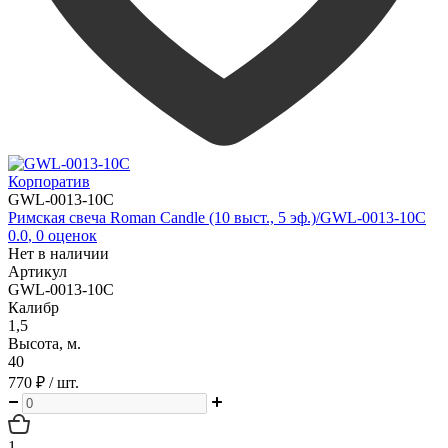
Корпоратив
GWL-0013-10C
Римская свеча Roman Candle (10 выст., 5 эф.)/GWL-0013-10C
0.0
,
0
оценок
Нет в наличии
Артикул
GWL-0013-10C
Калибр
1,5
Высота, м.
40
770 ₽
/ шт.
1