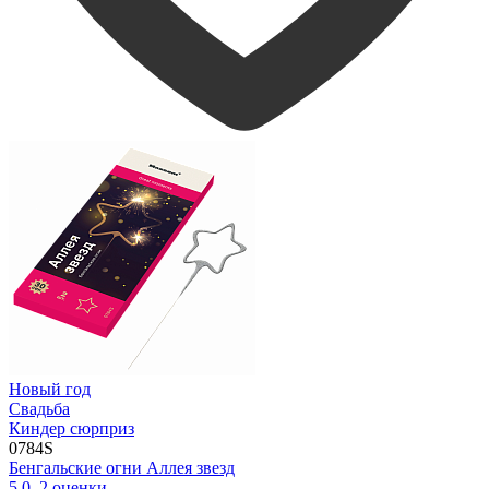
Новый год
Свадьба
Киндер сюрприз
0784S
Бенгальские огни Аллея звезд
5.0
,
2
оценки