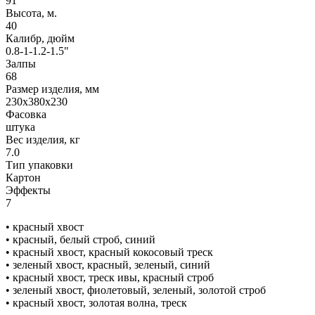
91
Высота, м.
40
Калибр, дюйм
0.8-1-1.2-1.5"
Залпы
68
Размер изделия, мм
230х380х230
Фасовка
штука
Вес изделия, кг
7.0
Тип упаковки
Картон
Эффекты
7
• красный хвост
• красный, белый строб, синий
• красный хвост, красный кокосовый треск
• зеленый хвост, красный, зеленый, синий
• красный хвост, треск ивы, красный строб
• зеленый хвост, фиолетовый, зеленый, золотой строб
• красный хвост, золотая волна, треск