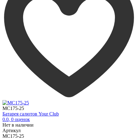
MC175-25
Батарея салютов Your Club
0.0
,
0
оценок
Нет в наличии
Артикул
MC175-25