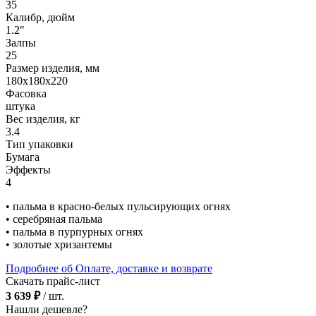
35
Калибр, дюйм
1.2"
Залпы
25
Размер изделия, мм
180х180х220
Фасовка
штука
Вес изделия, кг
3.4
Тип упаковки
Бумага
Эффекты
4
• пальма в красно-белых пульсирующих огнях
• серебряная пальма
• пальма в пурпурных огнях
• золотые хризантемы
Подробнее об Оплате, доставке и возврате
Скачать прайс-лист
3 639 ₽
/ шт.
Нашли дешевле?