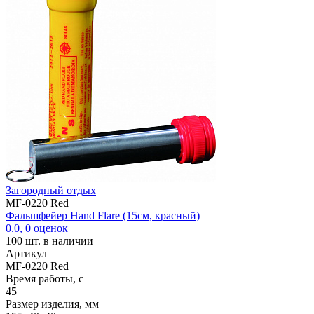
Загородный отдых
MF-0220 Red
Фальшфейер Hand Flare (15см, красный)
0.0
,
0
оценок
100
шт. в наличии
Артикул
MF-0220 Red
Время работы, с
45
Размер изделия, мм