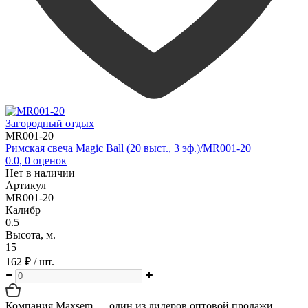
Загородный отдых
MR001-20
Римская свеча Magic Ball (20 выст., 3 эф.)/MR001-20
0.0
,
0
оценок
Нет в наличии
Артикул
MR001-20
Калибр
0.5
Высота, м.
15
162 ₽
/ шт.
Компания
Maxsem
— один из лидеров оптовой продажи