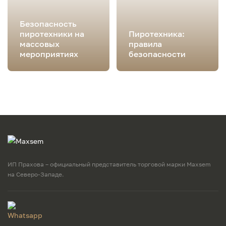
Безопасность
пиротехники на
Пиротехника:
массовых
правила
мероприятиях
безопасности
ИП Прахова – официальный представитель торговой марки Maxsem
на Северо-Западе.